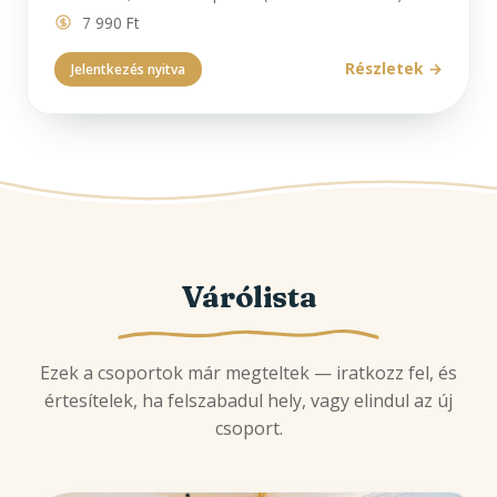
7 990 Ft
Részletek
Jelentkezés nyitva
Várólista
Ezek a csoportok már megteltek — iratkozz fel, és
értesítelek, ha felszabadul hely, vagy elindul az új
csoport.