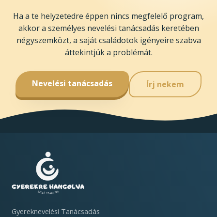
Ha a te helyzetedre éppen nincs megfelelő program,
akkor a személyes nevelési tanácsadás keretében
négyszemközt, a saját családotok igényeire szabva
áttekintjük a problémát.
Nevelési tanácsadás
Írj nekem
Gyereknevelési Tanácsadás