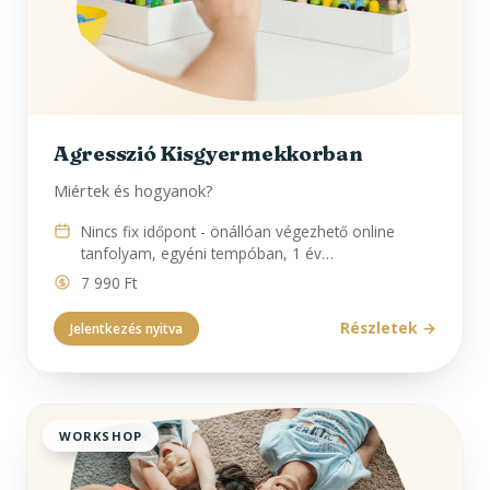
Agresszió Kisgyermekkorban
Miértek és hogyanok?
Nincs fix időpont - önállóan végezhető online
tanfolyam, egyéni tempóban, 1 év…
7 990 Ft
Részletek
Jelentkezés nyitva
WORKSHOP