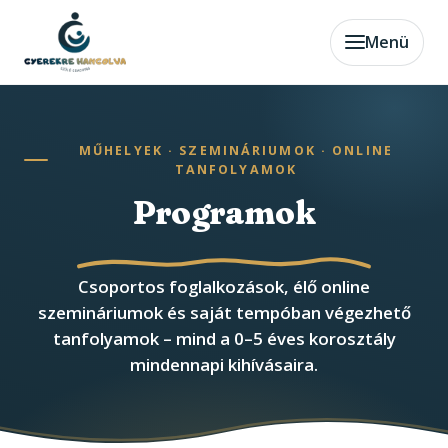
Menü
MŰHELYEK · SZEMINÁRIUMOK · ONLINE
TANFOLYAMOK
Programok
Csoportos foglalkozások, élő online
szemináriumok és saját tempóban végezhető
tanfolyamok – mind a 0–5 éves korosztály
mindennapi kihívásaira.