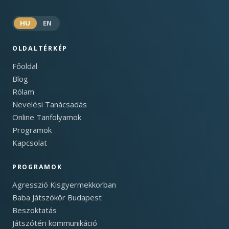
HU
EN
OLDALTÉRKÉP
Főoldal
Blog
Rólam
Nevelési Tanácsadás
Online Tanfolyamok
Programok
Kapcsolat
PROGRAMOK
Agresszió Kisgyermekkorban
Baba Játszókör Budapest
Beszoktatás
Játszótéri kommunikáció