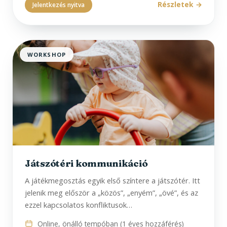
Részletek
Jelentkezés nyitva
WORKSHOP
Játszótéri kommunikáció
A játékmegosztás egyik első színtere a játszótér. Itt
jelenik meg először a „közös”, „enyém”, „övé”, és az
ezzel kapcsolatos konfliktusok…
Online, önálló tempóban (1 éves hozzáférés)