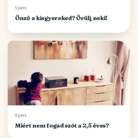
5 perc
Önző a kisgyereked? Örülj neki!
6 perc
Miért nem fogad szót a 2,5 éves?