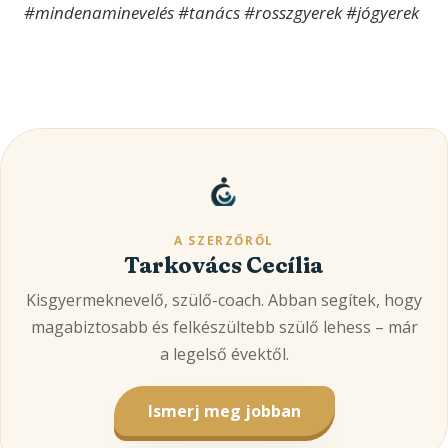
#mindenaminevelés #tanács #rosszgyerek #jógyerek
A SZERZŐRŐL
Tarkovács Cecília
Kisgyermeknevelő, szülő-coach. Abban segítek, hogy
magabiztosabb és felkészültebb szülő lehess – már
a legelső évektől.
Ismerj meg jobban