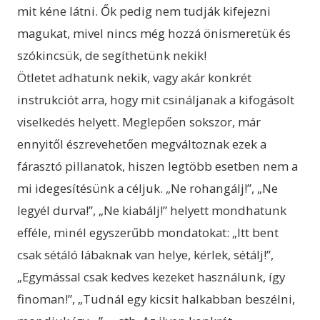
mit kéne látni. Ők pedig nem tudják kifejezni
magukat, mivel nincs még hozzá önismeretük és
szókincsük, de segíthetünk nekik!
Ötletet adhatunk nekik, vagy akár konkrét
instrukciót arra, hogy mit csináljanak a kifogásolt
viselkedés helyett. Meglepően sokszor, már
ennyitől észrevehetően megváltoznak ezek a
fárasztó pillanatok, hiszen legtöbb esetben nem a
mi idegesítésünk a céljuk. „Ne rohangálj!”, „Ne
legyél durva!”, „Ne kiabálj!” helyett mondhatunk
efféle, minél egyszerűbb mondatokat: „Itt bent
csak sétáló lábaknak van helye, kérlek, sétálj!”,
„Egymással csak kedves kezeket használunk, így
finoman!”, „Tudnál egy kicsit halkabban beszélni,