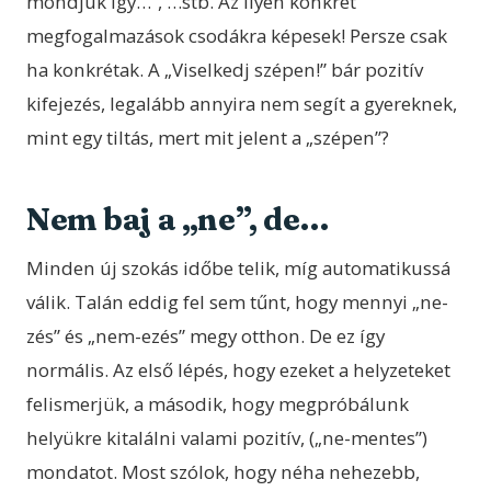
mondjuk így…”, …stb. Az ilyen konkrét
megfogalmazások csodákra képesek! Persze csak
ha konkrétak. A „Viselkedj szépen!” bár pozitív
kifejezés, legalább annyira nem segít a gyereknek,
mint egy tiltás, mert mit jelent a „szépen”?
Nem baj a „ne”, de…
Minden új szokás időbe telik, míg automatikussá
válik. Talán eddig fel sem tűnt, hogy mennyi „ne-
zés” és „nem-ezés” megy otthon. De ez így
normális. Az első lépés, hogy ezeket a helyzeteket
felismerjük, a második, hogy megpróbálunk
helyükre kitalálni valami pozitív, („ne-mentes”)
mondatot. Most szólok, hogy néha nehezebb,