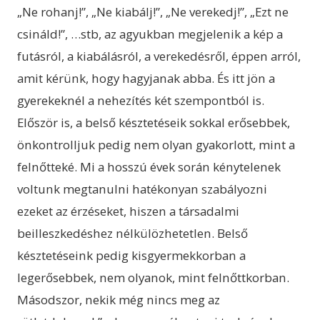
„Ne rohanj!”, „Ne kiabálj!”, „Ne verekedj!”, „Ezt ne
csináld!”, …stb, az agyukban megjelenik a kép a
futásról, a kiabálásról, a verekedésről, éppen arról,
amit kérünk, hogy hagyjanak abba. És itt jön a
gyerekeknél a nehezítés két szempontból is.
Először is, a belső késztetéseik sokkal erősebbek,
önkontrolljuk pedig nem olyan gyakorlott, mint a
felnőtteké. Mi a hosszú évek során kénytelenek
voltunk megtanulni hatékonyan szabályozni
ezeket az érzéseket, hiszen a társadalmi
beilleszkedéshez nélkülözhetetlen. Belső
késztetéseink pedig kisgyermekkorban a
legerősebbek, nem olyanok, mint felnőttkorban.
Másodszor, nekik még nincs meg az