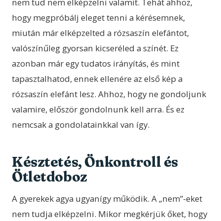
nem tud nem elképzelni valamit. Tehát ahhoz,
hogy megpróbálj eleget tenni a kérésemnek,
miután már elképzelted a rózsaszín elefántot,
valószínűleg gyorsan kicseréled a színét. Ez
azonban már egy tudatos irányítás, és mint
tapasztalhatod, ennek ellenére az első kép a
rózsaszín elefánt lesz. Ahhoz, hogy ne gondoljunk
valamire, először gondolnunk kell arra. És ez
nemcsak a gondolatainkkal van így.
Késztetés, Önkontroll és
Ötletdoboz
A gyerekek agya ugyanígy működik. A „nem”-eket
nem tudja elképzelni. Mikor megkérjük őket, hogy