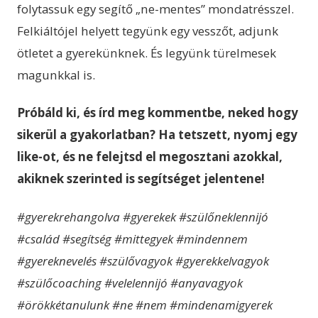
folytassuk egy segítő „ne-mentes” mondatrésszel.
Felkiáltójel helyett tegyünk egy vesszőt, adjunk
ötletet a gyerekünknek. És legyünk türelmesek
magunkkal is.
Próbáld ki, és írd meg kommentbe, neked hogy
sikerül a gyakorlatban? Ha tetszett, nyomj egy
like-ot, és ne felejtsd el megosztani azokkal,
akiknek szerinted is segítséget jelentene!
#gyerekrehangolva #gyerekek #szülőneklennijó
#család #segítség #mittegyek #mindennem
#gyereknevelés #szülővagyok #gyerekkelvagyok
#szülőcoaching #velelennijó #anyavagyok
#örökkétanulunk #ne #nem #mindenamigyerek