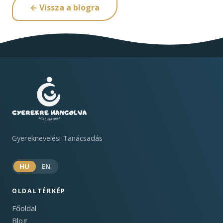
← Vissza a blogra
Gyereknevelési Tanácsadás
HU
EN
OLDALTÉRKÉP
Főoldal
Blog