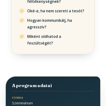
féltékenységnek?
Oké-e, ha nem szereti a tesót?
Hogyan kommunikálj, ha
agresszív?
Miként oldhatod a
feszültségét?
A program adatai
FORMA
Szeminárium