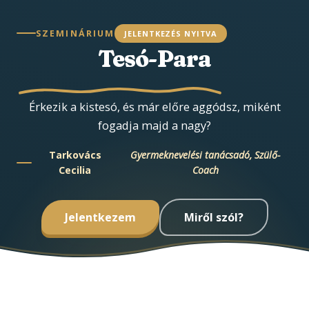
SZEMINÁRIUM
JELENTKEZÉS NYITVA
Tesó-Para
Érkezik a kistesó, és már előre aggódsz, miként
fogadja majd a nagy?
Tarkovács
Gyermeknevelési tanácsadó, Szülő-
Cecilia
Coach
Jelentkezem
Miről szól?